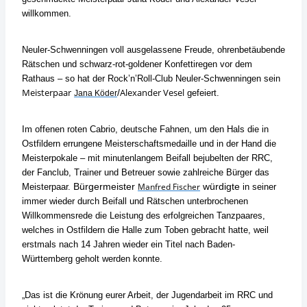
willkommen.
Neuler-Schwenningen voll ausgelassene Freude, ohrenbetäubende
Rätschen und schwarz-rot-goldener Konfettiregen
vor dem
Rathaus –
so hat der Rock’n’Roll-Club Neuler-Schwenningen sein
Meisterpaar
Alexander
Vesel
/
gefeiert.
Jana Köder
Im offenen roten Cabrio, deutsche Fahnen, um den Hals die in
Ostfildern errungene Meisterschaftsmedaille und in der
Hand die
Meisterpokale –
mit minutenlangem Beifall bejubelten der RRC,
der Fanclub, Trainer und Betreuer sowie
zahlreiche Bürger das
Bürgermeister
Manfred Fischer
würdigte
Meisterpaar.
in seiner
immer wieder durch Beifall und Rätschen
unterbrochenen
Willkommensrede die Leistung des erfolgreichen Tanzpaares,
welches in Ostfildern die Halle zum Toben
gebracht hatte, weil
erstmals nach 14 Jahren wieder ein Titel nach Baden-
Württemberg geholt werden konnte.
„Das ist die Krönung eurer Arbeit, der Jugendarbeit im RRC und