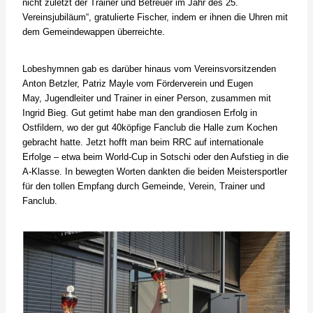
nicht zuletzt der Trainer und Betreuer im
Jahr des 25.
Vereinsjubiläum“,
gratulierte Fischer, indem er ihnen die Uhren mit
dem Gemeindewappen überreichte.
Lobeshymnen gab es darüber hinaus vom Vereinsvorsitzenden
Anton Betzler, Patriz Mayle vom Förderverein und Eugen
May,
Jugendleiter und Trainer in einer Person, zusammen mit
Ingrid Bieg.
Gut getimt habe man den grandiosen Erfolg in
Ostfildern,
wo der gut 40köpfige Fanclub die Halle zum Kochen
gebracht hatte. Jetzt hofft man beim RRC auf internationale
Erfolge –
etwa beim World-Cup in Sotschi oder den Aufstieg in die
A-Klasse. In bewegten Worten dankten die beiden
Meistersportler
für den tollen Empfang durch Gemeinde, Verein, Trainer und
Fanclub.