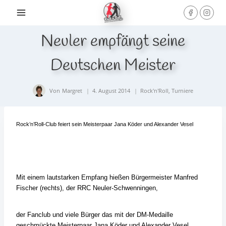
Skip
to
content
Neuler empfängt seine
Deutschen Meister
Von
Margret
4. August 2014
Rock'n'Roll
,
Turniere
Rock’n’Roll-Club feiert sein Meisterpaar Jana Köder und Alexander Vesel
Mit einem lautstarken Empfang hießen Bürgermeister Manfred
Fischer (rechts), der RRC Neuler-Schwenningen,
der Fanclub und viele Bürger das mit der DM-Medaille
geschmückte Meisterpaar Jana Köder und Alexander Vesel