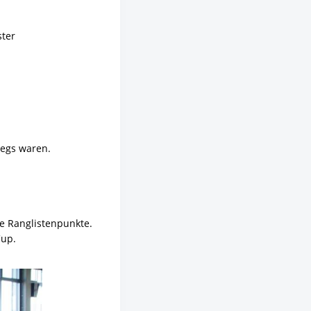
ter
wegs waren.
e Ranglistenpunkte.
Cup.