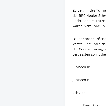
Zu Beginn des Turnie
der RRC Neuler-Schw
Endrunden mussten d
waren. Vom Fanclub l
Bei der anschließend
Vorstellung und sich
der C-Klasse wenige
verpassten somit di
Junioren II: Sar
Junioren I: Lui
Schüler II: P
Jugendformati