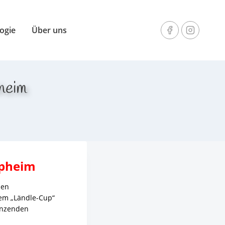
ogie
Über uns
heim
upheim
hen
em „Ländle-Cup“
renzenden