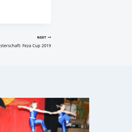
NEXT
sterschaft: Feza Cup 2019
Starke V
Großen P
Deutsch