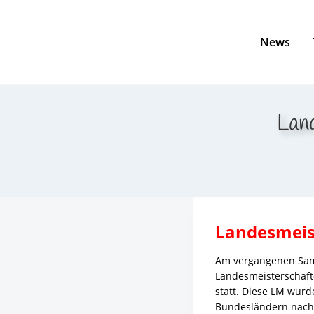
Skip
to
content
News
Lan
Landesmeis
Am vergangenen Sams
Landesmeisterschaft
statt. Diese LM wur
Bundesländern nach