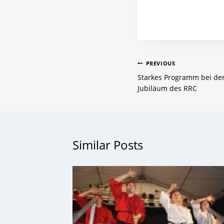
Beitragsnavigat
PREVIOUS
Starkes Programm bei der
Jubiläum des RRC
Similar Posts
eim
er
s