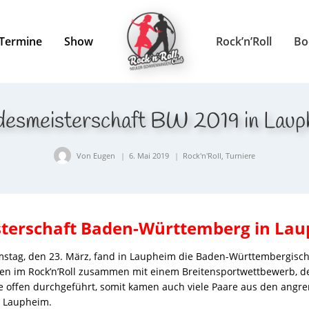
Termine
Show
Rock’n’Roll
Bo
desmeisterschaft BW 2019 in Laup
Von
Eugen
6. Mai 2019
Rock'n'Roll
,
Turniere
terschaft Baden-Württemberg in La
tag, den 23. März, fand in Laupheim die Baden-Württembergisc
en im Rock’n’Roll zusammen mit einem Breitensportwettbewerb, d
de offen durchgeführt, somit kamen auch viele Paare aus den ang
 Laupheim.