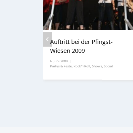
Auftritt bei der Pfingst-
Wiesen 2009
6. Juni 2009
Partys & Feste
,
Rock'n'Roll
,
Shows
,
Social