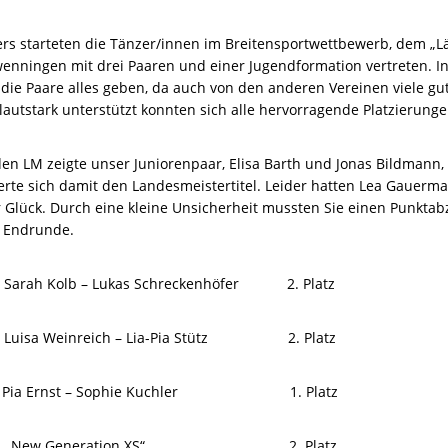
rs starteten die Tänzer/innen im Breitensportwettbewerb, dem „L
enningen mit drei Paaren und einer Jugendformation vertreten. I
ie Paare alles geben, da auch von den anderen Vereinen viele gut
autstark unterstützt konnten sich alle hervorragende Platzierunge
en LM zeigte unser Juniorenpaar, Elisa Barth und Jonas Bildmann, 
erte sich damit den Landesmeistertitel. Leider hatten Lea Gauerma
r Glück. Durch eine kleine Unsicherheit mussten Sie einen Punkt
e Endrunde.
ah Kolb – Lukas Schreckenhöfer 2. Platz
sa Weinreich – Lia-Pia Stütz 2. Platz
ia Ernst – Sophie Kuchler 1. Platz
onen: „New Generation XS“ 2. Platz