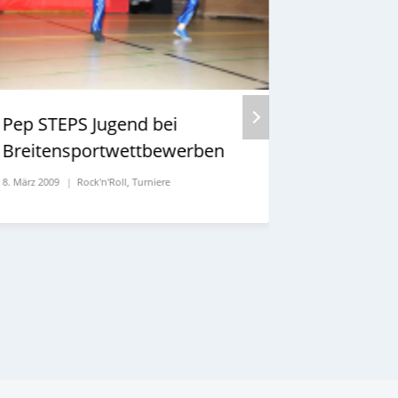
20. Oktober 20
Pep STEPS Jugend bei
Breitensportwettbewerben
8. März 2009
Rock'n'Roll
,
Turniere