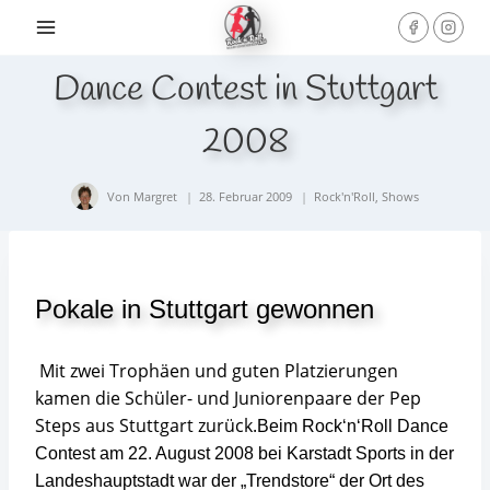
Skip
to
content
Dance Contest in Stuttgart
2008
Von
Margret
28. Februar 2009
Rock'n'Roll
,
Shows
Pokale in Stuttgart gewonnen
Mit zwei Trophäen und guten Platzierungen
kamen die Schüler- und Juniorenpaare der Pep
Steps aus Stuttgart zurück.
Beim Rock‘n‘Roll Dance
Contest am 22.
August 2008 bei Karstadt Sports in der
Landeshauptstadt war der „Trendstore“ der Ort des