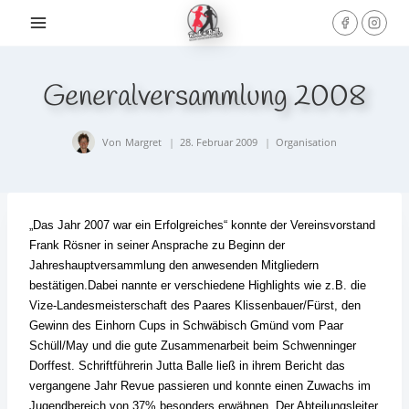
Skip
to
content
Generalversammlung 2008
Von
Margret
28. Februar 2009
Organisation
„Das Jahr 2007 war ein Erfolgreiches“ konnte der Vereinsvorstand
Frank Rösner in seiner Ansprache zu Beginn der
Jahreshauptversammlung den anwesenden Mitgliedern
bestätigen.
Dabei nannte er verschiedene Highlights wie z.B. die
Vize-Landesmeisterschaft des Paares Klissenbauer/Fürst, den
Gewinn des Einhorn Cups in Schwäbisch Gmünd vom Paar
Schüll/May und die gute Zusammenarbeit beim Schwenninger
Dorffest.
Schriftführerin Jutta Balle ließ in ihrem Bericht das
vergangene Jahr Revue passieren und konnte einen Zuwachs im
Jugendbereich von 37% besonders erwähnen.
Der Abteilungsleiter