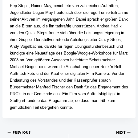
Pep Steps, Rainer May, berichtete von zahlreichen Auftritten;
Jugendleiter Eugen May freute sich über die rege Turnierteilnahme
seiner Aktiven im vergangenen Jahr. Dabei sprach er großen Dank
an die Eltern aus, die ihn tatkräftig unterstützen.
Andrea Hadlik
von den Quick Steps freute sich über die Leistungssteigerung in
ihrer
Gruppe.
Der stellvertretende Abteilungsleiter Crazy Steps,
Andy Vogelbacher, dankte für regen Übungsstundenbesuch und
kündigte eine Neuauflage des Boogie-Woogie-Workshops für März
2008 an.
Von größeren Ausgaben berichtete Schatzmeister
Michael Geiger: dies waren die Anschaffung neuer Rock`n`Roll
Auftrittstrikots und der Kauf einer digitalen Film-Kamera.
Vor der
Entlastung des Vorstandes und der Kassenprüfer sprach
Bürgermeister Manfred Fischer den Dank für das Engagement des
RRC`s in der Gemeinde aus.
Ein Film vom Auftrittshighlight in
Stuttgart rundete das Programm ab, so dass man früh zum
gemütlichen Teil übergehen konnte.
Beitragsnavigation
PREVIOUS
NEXT