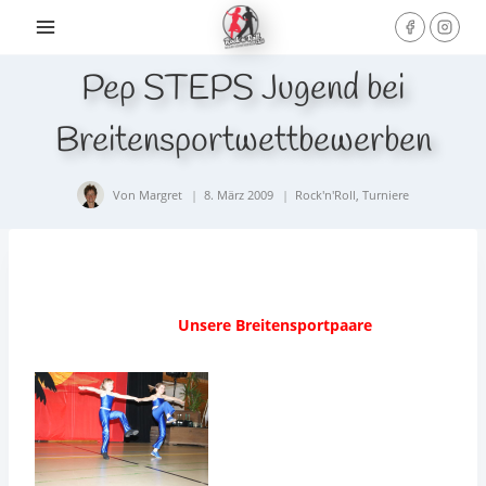
Skip
to
content
Pep STEPS Jugend bei
Breitensportwettbewerben
Von
Margret
8. März 2009
Rock'n'Roll
,
Turniere
Unsere Breitensportpaare