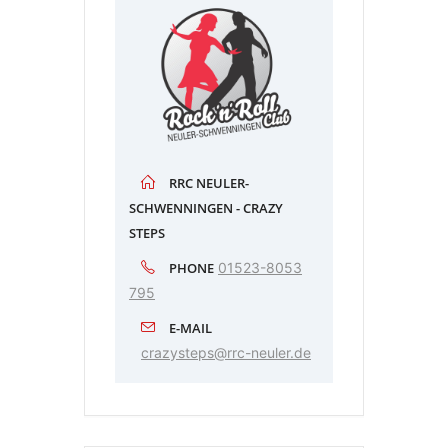
RRC NEULER-
SCHWENNINGEN - CRAZY
STEPS
PHONE
01523-8053
795
E-MAIL
crazysteps@rrc-neuler.de