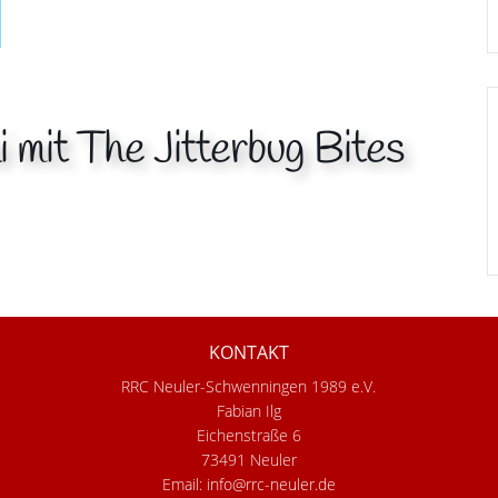
 mit The Jitterbug Bites
KONTAKT
RRC Neuler-Schwenningen 1989 e.V.
Fabian Ilg
Eichenstraße 6
73491 Neuler
Email:
info@rrc-neuler.de