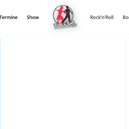
Termine
Show
Rock’n’Roll
Bo