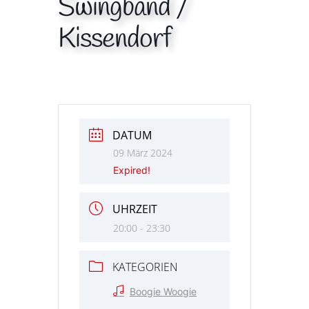
Swingband /
Kissendorf
DATUM
09 März 2024
Expired!
UHRZEIT
20:00 - 23:30
KATEGORIEN
Boogie Woogie