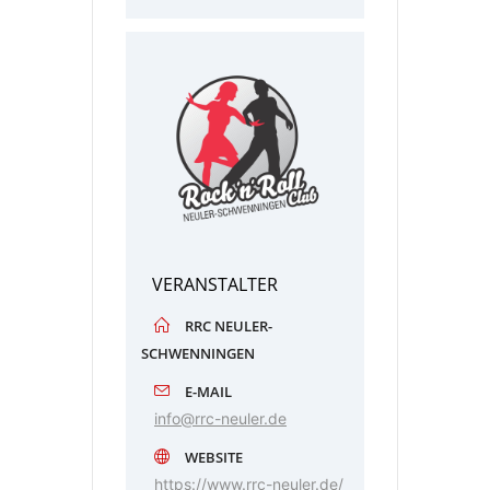
VERANSTALTER
RRC NEULER-
SCHWENNINGEN
E-MAIL
info@rrc-neuler.de
WEBSITE
https://www.rrc-neuler.de/